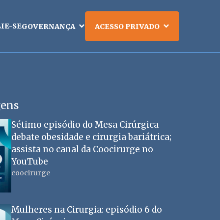
LIE-SE
GOVERNANÇA
ACESSO PRIVADO
gens
Sétimo episódio do Mesa Cirúrgica
debate obesidade e cirurgia bariátrica;
assista no canal da Coocirurge no
YouTube
coocirurge
Mulheres na Cirurgia: episódio 6 do