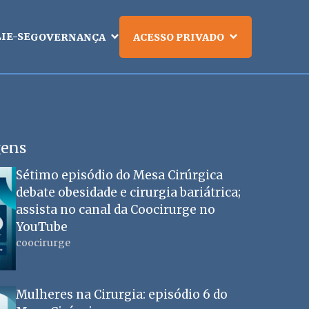
LIE-SE
GOVERNANÇA
ACESSO PRIVADO
gens
Sétimo episódio do Mesa Cirúrgica
debate obesidade e cirurgia bariátrica;
assista no canal da Coocirurge no
YouTube
coocirurge
Mulheres na Cirurgia: episódio 6 do