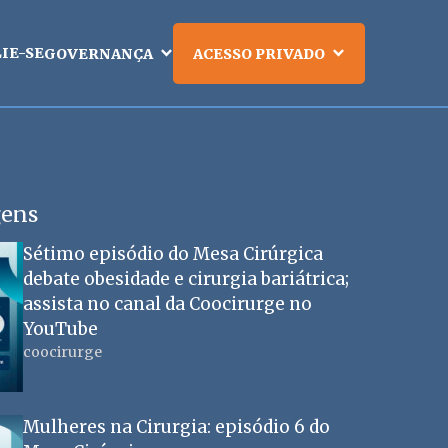
LIE-SE
GOVERNANÇA
ACESSO PRIVADO
gens
Sétimo episódio do Mesa Cirúrgica
debate obesidade e cirurgia bariátrica;
assista no canal da Coocirurge no
YouTube
coocirurge
Mulheres na Cirurgia: episódio 6 do