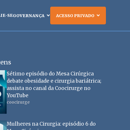
LIE-SE
GOVERNANÇA
ACESSO PRIVADO
gens
Sétimo episódio do Mesa Cirúrgica
debate obesidade e cirurgia bariátrica;
assista no canal da Coocirurge no
YouTube
coocirurge
Mulheres na Cirurgia: episódio 6 do