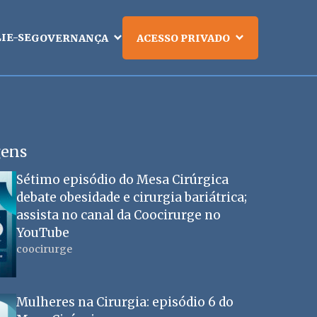
LIE-SE
GOVERNANÇA
ACESSO PRIVADO
gens
Sétimo episódio do Mesa Cirúrgica
debate obesidade e cirurgia bariátrica;
assista no canal da Coocirurge no
YouTube
coocirurge
Mulheres na Cirurgia: episódio 6 do