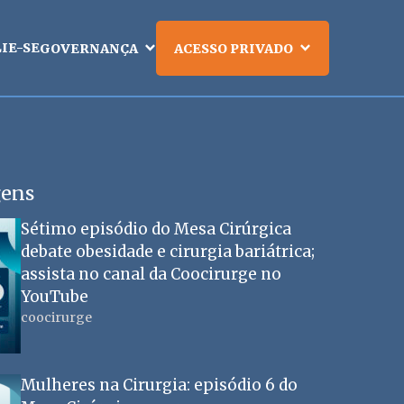
LIE-SE
GOVERNANÇA
ACESSO PRIVADO
gens
Sétimo episódio do Mesa Cirúrgica
debate obesidade e cirurgia bariátrica;
assista no canal da Coocirurge no
YouTube
coocirurge
Mulheres na Cirurgia: episódio 6 do