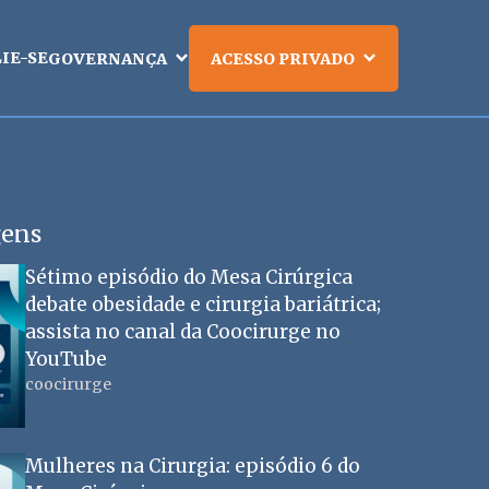
LIE-SE
GOVERNANÇA
ACESSO PRIVADO
gens
Sétimo episódio do Mesa Cirúrgica
debate obesidade e cirurgia bariátrica;
assista no canal da Coocirurge no
YouTube
coocirurge
Mulheres na Cirurgia: episódio 6 do