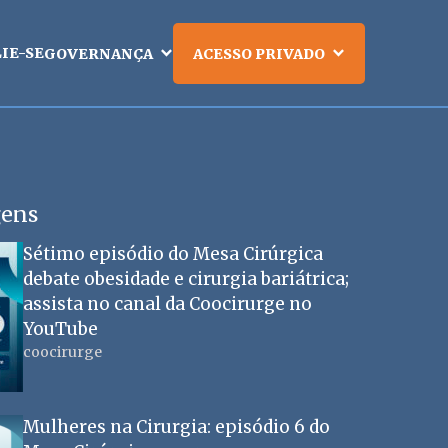
LIE-SE
GOVERNANÇA
ACESSO PRIVADO
gens
Sétimo episódio do Mesa Cirúrgica
debate obesidade e cirurgia bariátrica;
assista no canal da Coocirurge no
YouTube
coocirurge
Mulheres na Cirurgia: episódio 6 do