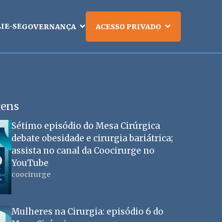
LIE-SE
GOVERNANÇA
ACESSO PRIVADO
gens
Sétimo episódio do Mesa Cirúrgica
debate obesidade e cirurgia bariátrica;
assista no canal da Coocirurge no
YouTube
coocirurge
Mulheres na Cirurgia: episódio 6 do