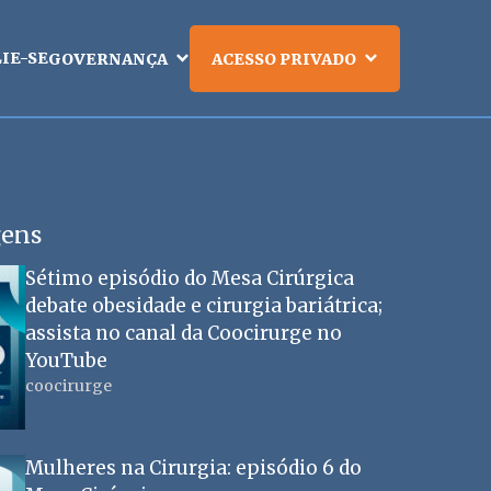
LIE-SE
GOVERNANÇA
ACESSO PRIVADO
gens
Sétimo episódio do Mesa Cirúrgica
debate obesidade e cirurgia bariátrica;
assista no canal da Coocirurge no
YouTube
coocirurge
Mulheres na Cirurgia: episódio 6 do