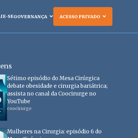
LIE-SE
GOVERNANÇA
ACESSO PRIVADO
gens
Sétimo episódio do Mesa Cirúrgica
debate obesidade e cirurgia bariátrica;
assista no canal da Coocirurge no
YouTube
coocirurge
Mulheres na Cirurgia: episódio 6 do