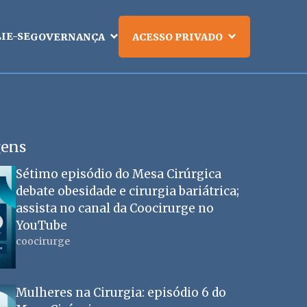
LIE-SE
GOVERNANÇA
ACESSO PRIVADO
gens
Sétimo episódio do Mesa Cirúrgica
debate obesidade e cirurgia bariátrica;
assista no canal da Coocirurge no
YouTube
coocirurge
Mulheres na Cirurgia: episódio 6 do