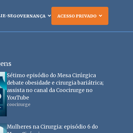
LIE-SE
GOVERNANÇA
ACESSO PRIVADO
gens
Sétimo episódio do Mesa Cirúrgica
debate obesidade e cirurgia bariátrica;
assista no canal da Coocirurge no
YouTube
coocirurge
Mulheres na Cirurgia: episódio 6 do