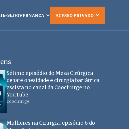
LIE-SE
GOVERNANÇA
ACESSO PRIVADO
gens
Sétimo episódio do Mesa Cirúrgica
debate obesidade e cirurgia bariátrica;
assista no canal da Coocirurge no
YouTube
coocirurge
Mulheres na Cirurgia: episódio 6 do