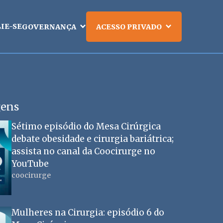
LIE-SE
GOVERNANÇA
ACESSO PRIVADO
gens
Sétimo episódio do Mesa Cirúrgica
debate obesidade e cirurgia bariátrica;
assista no canal da Coocirurge no
YouTube
coocirurge
Mulheres na Cirurgia: episódio 6 do