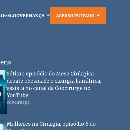
LIE-SE
GOVERNANÇA
ACESSO PRIVADO
gens
Sétimo episódio do Mesa Cirúrgica
debate obesidade e cirurgia bariátrica;
assista no canal da Coocirurge no
YouTube
coocirurge
Mulheres na Cirurgia: episódio 6 do