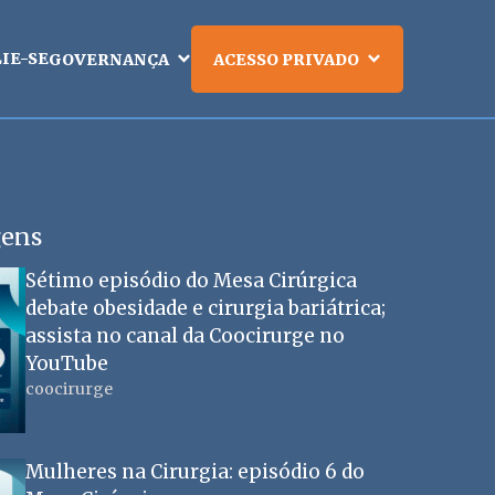
LIE-SE
GOVERNANÇA
ACESSO PRIVADO
gens
Sétimo episódio do Mesa Cirúrgica
debate obesidade e cirurgia bariátrica;
assista no canal da Coocirurge no
YouTube
coocirurge
Mulheres na Cirurgia: episódio 6 do