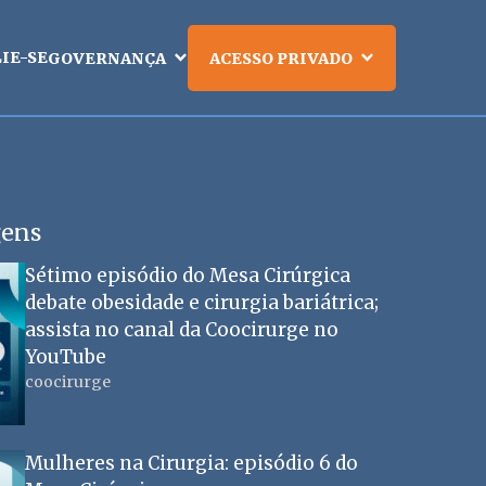
LIE-SE
GOVERNANÇA
ACESSO PRIVADO
gens
Sétimo episódio do Mesa Cirúrgica
debate obesidade e cirurgia bariátrica;
assista no canal da Coocirurge no
YouTube
coocirurge
Mulheres na Cirurgia: episódio 6 do