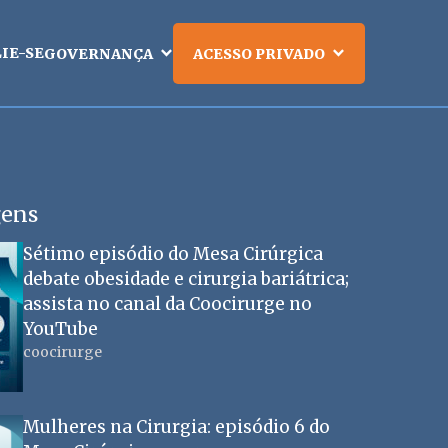
LIE-SE
GOVERNANÇA
ACESSO PRIVADO
gens
Sétimo episódio do Mesa Cirúrgica
debate obesidade e cirurgia bariátrica;
assista no canal da Coocirurge no
YouTube
coocirurge
Mulheres na Cirurgia: episódio 6 do