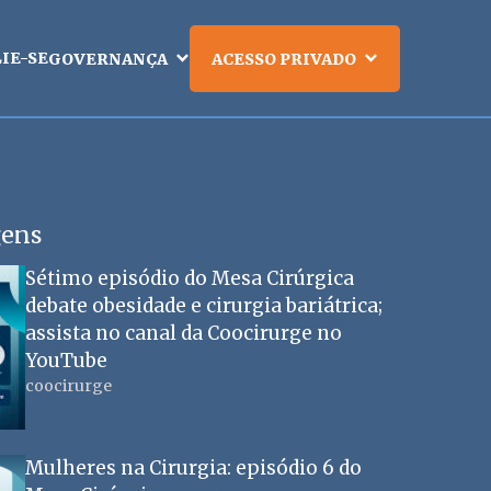
LIE-SE
GOVERNANÇA
ACESSO PRIVADO
gens
Sétimo episódio do Mesa Cirúrgica
debate obesidade e cirurgia bariátrica;
assista no canal da Coocirurge no
YouTube
coocirurge
Mulheres na Cirurgia: episódio 6 do