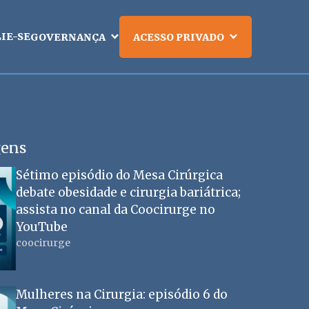
LIE-SE
GOVERNANÇA
ACESSO PRIVADO
gens
Sétimo episódio do Mesa Cirúrgica
debate obesidade e cirurgia bariátrica;
assista no canal da Coocirurge no
YouTube
coocirurge
Mulheres na Cirurgia: episódio 6 do