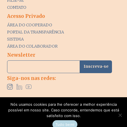
FILIE-SE
CONTATO
Acesso Privado
ÁREA DO COOPERADO
PORTAL DA TRANSPARÊNCIA
SISTIMA
ÁREA DO COLABORADOR
Newsletter
Siga-nos nas redes:
Nós usamos cookies para lhe oferecer a melhor experiência
possível em nosso site. Caso concorde, entendemos que está
© 2024-2026 Coocirurge | CNPJ: 02.985.391/0001-76. Todos
satisfeito com isso.
os direitos reservados. Desenvolvido por
Visualpage
Tudo bem!