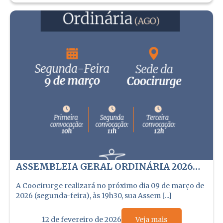
ASSEMBLEIA GERAL ORDINÁRIA 2026
DA COOCIRURGE SERÁ REALIZADA EM
A Coocirurge realizará no próximo dia 09 de março de
09 DE MARÇO
2026 (segunda-feira), às 19h30, sua Assem [...]
12 de fevereiro de 2026
Veja mais