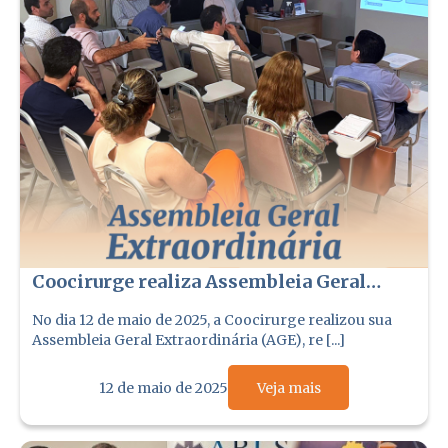
Coocirurge realiza Assembleia Geral
Extraordinária com participação ativa
No dia 12 de maio de 2025, a Coocirurge realizou sua
dos cooperados
Assembleia Geral Extraordinária (AGE), re [...]
12 de maio de 2025
Veja mais