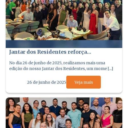
Jantar dos Residentes reforça
acolhimento e integração com a
No dia 26 de junho de 2025, realizamos mais uma
Coocirurge
edição do nosso Jantar dos Residentes, um mome [...]
26 de junho de 2025
Veja mais