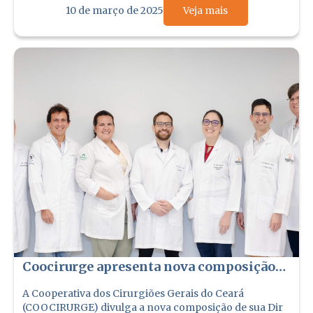
10 de março de 2025
Veja mais
Coocirurge apresenta nova composição
da Diretoria e Conselhos para o ciclo
A Cooperativa dos Cirurgiões Gerais do Ceará
2024–2027
(COOCIRURGE) divulga a nova composição de sua Dir