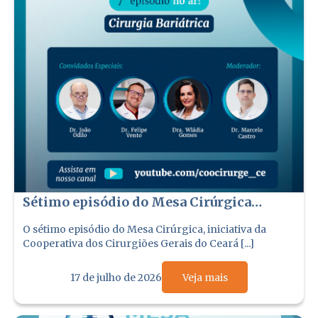
Sétimo episódio do Mesa Cirúrgica
debate obesidade e cirurgia bariátrica;
O sétimo episódio do Mesa Cirúrgica, iniciativa da
assista no canal da Coocirurge no
Cooperativa dos Cirurgiões Gerais do Ceará [...]
YouTube
17 de julho de 2026
Veja mais